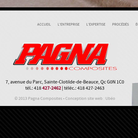
ACCUEIL
L'ENTREPRISE
L'EXPERTISE
PROCÉDÉS
É
7, avenue du Parc, Sainte-Clotilde-de-Beauce, Qc G0N 1C0
tél.: 418
427-2462
| téléc.: 418 427-2463
© 2013 Pagna Composites • Conception site web : Ubéo