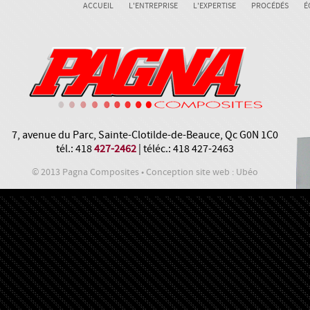
ACCUEIL
L'ENTREPRISE
L'EXPERTISE
PROCÉDÉS
É
7, avenue du Parc, Sainte-Clotilde-de-Beauce, Qc G0N 1C0
tél.: 418
427-2462
| téléc.: 418 427-2463
© 2013 Pagna Composites • Conception site web : Ubéo